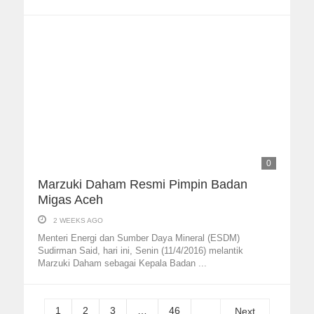
0
Marzuki Daham Resmi Pimpin Badan
Migas Aceh
2 WEEKS AGO
Menteri Energi dan Sumber Daya Mineral (ESDM)
Sudirman Said, hari ini, Senin (11/4/2016) melantik
Marzuki Daham sebagai Kepala Badan ...
1
2
3
…
46
Next