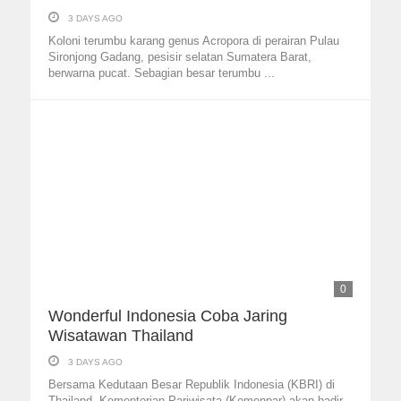
3 DAYS AGO
Koloni terumbu karang genus Acropora di perairan Pulau
Sironjong Gadang, pesisir selatan Sumatera Barat,
berwarna pucat. Sebagian besar terumbu ...
0
Wonderful Indonesia Coba Jaring
Wisatawan Thailand
3 DAYS AGO
Bersama Kedutaan Besar Republik Indonesia (KBRI) di
Thailand, Kementerian Pariwisata (Kemenpar) akan hadir