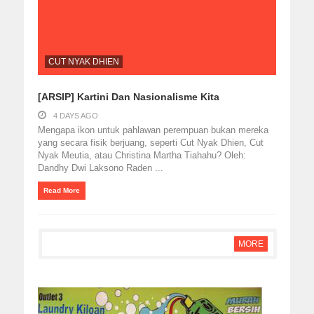
CUT NYAK DHIEN
[ARSIP] Kartini Dan Nasionalisme Kita
4 DAYS AGO
Mengapa ikon untuk pahlawan perempuan bukan mereka
yang secara fisik berjuang, seperti Cut Nyak Dhien, Cut
Nyak Meutia, atau Christina Martha Tiahahu? Oleh:
Dandhy Dwi Laksono Raden ...
Read More
MORE