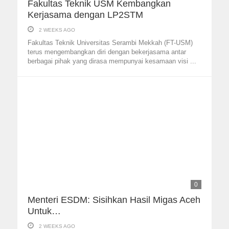
Fakultas Teknik USM Kembangkan
Kerjasama dengan LP2STM
2 WEEKS AGO
Fakultas Teknik Universitas Serambi Mekkah (FT-USM)
terus mengembangkan diri dengan bekerjasama antar
berbagai pihak yang dirasa mempunyai kesamaan visi ...
0
Menteri ESDM: Sisihkan Hasil Migas Aceh
Untuk…
2 WEEKS AGO