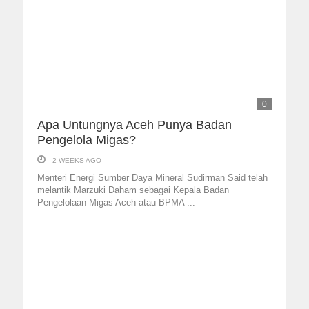
0
Apa Untungnya Aceh Punya Badan
Pengelola Migas?
2 WEEKS AGO
Menteri Energi Sumber Daya Mineral Sudirman Said telah
melantik Marzuki Daham sebagai Kepala Badan
Pengelolaan Migas Aceh atau BPMA ...