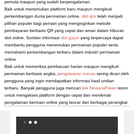
pemula maupun yang sudah berpengalaman.
Baik untuk menemukan platform baru maupun mengikuti
perkembangan dunia permainan online,
slot qris
telah menjadi
pilihan populer bagi pemain yang menginginkan metode
pembayaran berbasis QR yang cepat dan aman dalam hiburan
slot online. Sumber informasi
slot gacor
yang terpercaya dapat
membantu pengguna menemukan permainan populer serta
memahami perkembangan terbaru dalam industri permainan
online.
Baik untuk memeriksa pembaruan harian maupun mengikuti
permainan berbasis angka,
pengeluaran macau
sering dicari oleh
pengguna yang ingin mendapatkan informasi hasil undian
terbaru. Banyak pengguna juga mencari
link NirwanaPoker
resmi
untuk mengakses platform dengan cepat dan menikmati
pengalaman bermain online yang lancar dari berbagai perangkat.