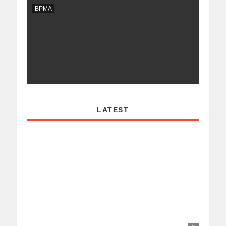
BPMA
Aceh Untuk…
Jadi Bos Pertama BPMA, Ini Kata
Marzuki Daham
LATEST